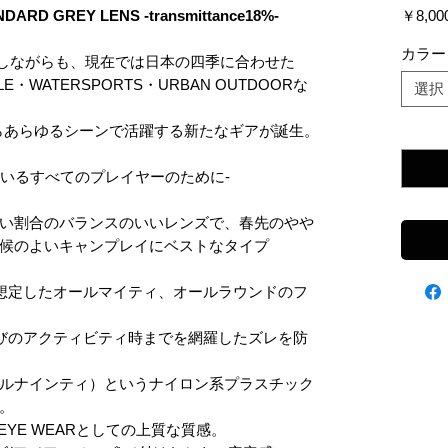
DARD GREY LENS -transmittance18%-
￥8,00
カラー
としながらも、現在では日本の四季に合わせた
LE・WATERSPORTS・URBAN OUTDOORな
選択
Nからあらゆるシーンで活躍する新たなギアが誕生。
数量
*
にしているすべてのプレイヤーのために-
い割合のバランスのいいレンズで、春先のやや
候のよいキャンプレイにベストなタイプ
想定したオールマイティ、オールラウンドのフ
びのアクティビティ時までを網羅したズレを防
アールナインティ）というナイロン系プラスチック
。
YE WEARとしての上質な質感。