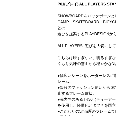
P01(プレイ) ALL PLAYERS STAN
SNOWBOARDをバックボーン
CAMP・SKATEBOARD・BICYC
どの
遊びを提案するPLAYDESIG
ALL PLAYERS -遊びを大切
こちらは暗すぎない、明るすぎな
くもり気味の雪山から穏やかな気
●幅広いシーンをボーダーレスに
レーム。
●普段のファッション使いから遊
止するフレーム形状。
●弾力性のあるTR90（ティー
を使用し、軽量化とタフさを両立
●こだわりの5mm厚のフレームでE