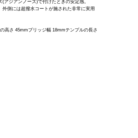
ズ(アジアンノーズ)で付けたときの安定感。
、外側には超撥水コートが施された非常に実用
の高さ 45mmブリッジ幅 18mmテンプルの長さ