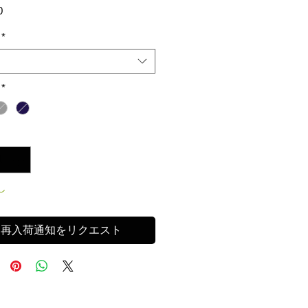
価
0
格
*
*
し
再入荷通知をリクエスト