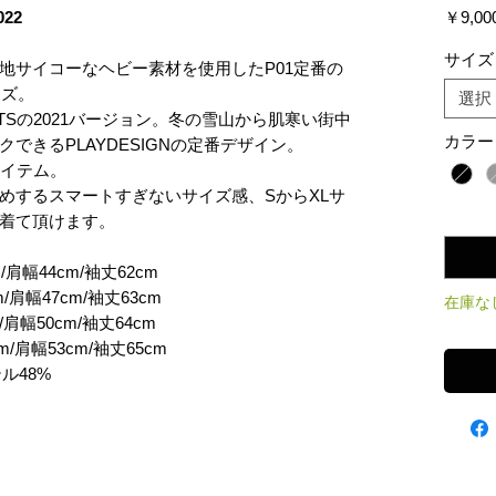
022
￥9,00
サイズ
地サイコーなヘビー素材を使用したP01定番の
ーズ。
選択
CATSの2021バージョン。冬の雪山から肌寒い街中
カラー
できるPLAYDESIGNの定番デザイン。
アイテム。
めするスマートすぎないサイズ感、SからXLサ
数量
*
着て頂けます。
/肩幅44cm/袖丈62cm
/肩幅47cm/袖丈63cm
在庫な
/肩幅50cm/袖丈64cm
m/肩幅53cm/袖丈65cm
ル48%