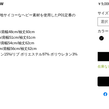
SW
￥9,00
サイズ
地サイコーなヘビー素材を使用したP01定番の
選択
カラー
/肩幅48cm/袖丈60cm
/肩幅51cm/袖丈61cm
/肩幅54cm/袖丈62cm
数量
*
m/肩幅56cm/袖丈62cm
ン15%/リブ ポリエステル97% ポリウレタン3%
在庫な