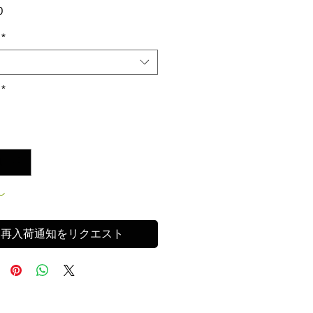
価
0
格
*
*
し
再入荷通知をリクエスト