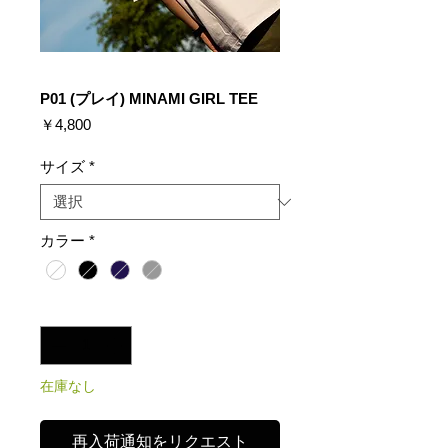
P01 (プレイ) MINAMI GIRL TEE
価
￥4,800
格
サイズ
*
カラー
*
数量
*
在庫なし
再入荷通知をリクエスト