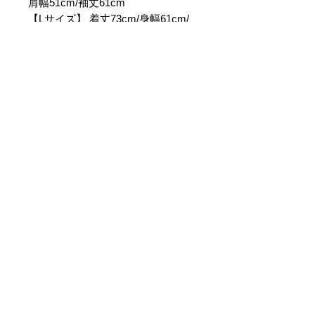
肩幅51cm/袖丈61cm
【Lサイズ】 着丈73cm/身幅61cm/
肩幅54cm/袖丈62cm
【XLサイズ】 着丈76cm/身幅65cm/
肩幅56cm/袖丈62cm
【素材】ポリエステル85% コット
ン15%/リブ ポリエステル97% ポリ
ウレタン3%
ご利用ガイ
ド
お問い合わ
せ
特定商取引法に関する