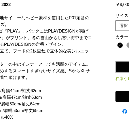
 2022
￥9,00
サイズ
地サイコーなヘビー素材を使用したP01定番の
ーズ。
選択
『PLAY』、バックにはPLAYDESIGNが掲げ
カラー
 LIFE』がプリント。冬の雪山から肌寒い街中までコ
PLAYDESIGNの定番デザイン。
仕立て、フードの2枚重ねで立体的な美シルエッ
数量
*
ターの中のインナーとしても活躍のアイテム。
めするスマートすぎないサイズ感、SからXLサ
着て頂けます。
在庫な
/肩幅44cm/袖丈62cm
/肩幅47cm/袖丈63cm
/肩幅50cm/袖丈64cm
m/肩幅53cm/袖丈65cm
ル48%