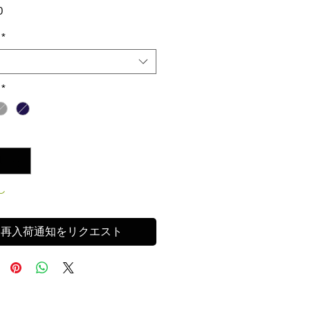
価
0
格
*
*
し
再入荷通知をリクエスト