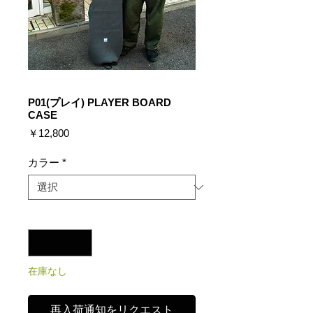
P01(プレイ) PLAYER BOARD
CASE
価
￥12,800
格
カラー
*
数量
*
在庫なし
再入荷通知をリクエスト