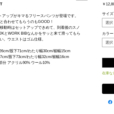
T
￥12,8
サイズ
セットアップがキマるフリースパンツが登場です。
と合わせてもらうのもGOOD！
選択
移動時はセットアップできめて、到着後のスノ
JKとWORK BIBなんかをサッと来て滑ってもら
カラー
い。ウエストはゴム仕様。
選択
cm/股下71cm/わたり幅30cm/裾幅15cm
数量
*
cm/股下73cm/わたり幅32cm/裾幅16cm
分 アクリル90% ウール10%
在庫な