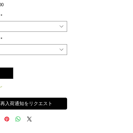
価
00
格
*
*
し
再入荷通知をリクエスト