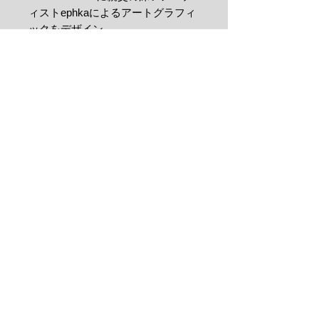
ィストephkaによるアートグラフィ
ックをデザイン。
オールドなプルオーバータイプのジ
ャケットでアメカジテイストでも。
もちろんPLAYPPY PTと合わせれ
ば、最高のスノーボードスタイル
に。
ご利用ガイ
ド
お問い合わ
せ