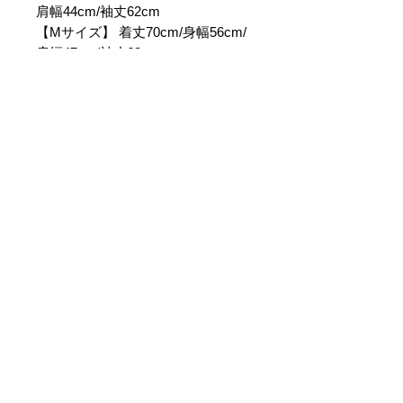
肩幅44cm/袖丈62cm
【Mサイズ】 着丈70cm/身幅56cm/
肩幅47cm/袖丈63cm
【Lサイズ】 着丈73cm/身幅59cm/
肩幅50cm/袖丈64cm
【XLサイズ】 着丈76cm/身幅62cm/
肩幅53cm/袖丈65cm
【素材】コットン52% ポリエステ
ル48%
ご利用ガイ
ド
お問い合わ