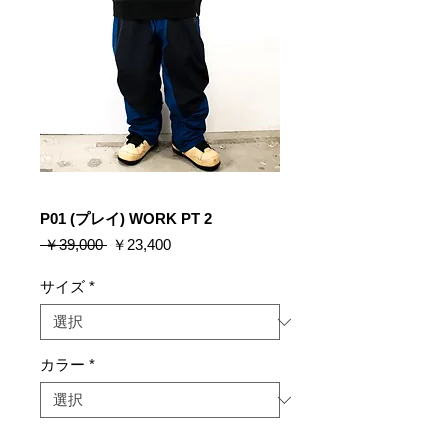
P01 (プレイ) WORK PT 2
通
セ
 ￥39,000 
￥23,400
常
ー
価
ル
サイズ
*
格
価
格
カラー
*
数量
*