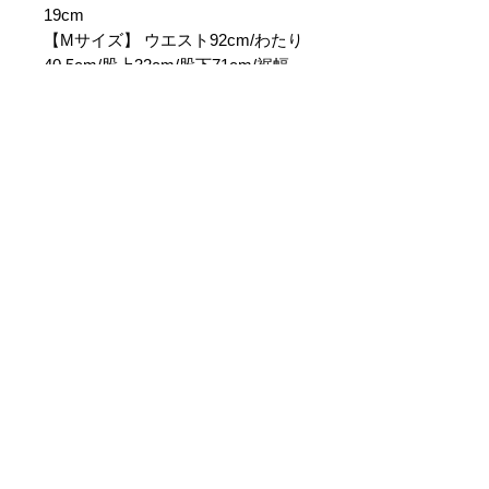
19cm
【Mサイズ】 ウエスト92cm/わたり
40.5cm/股上32cm/股下71cm/裾幅
20cm
【Lサイズ】 ウエスト96cm/わたり
41.5cm/股上33cm/股下73cm/裾幅
21cm
【XLサイズ】 ウエスト100cm/わた
り42.5cm/股上34cm/股下75cm/裾幅
22cm
【素材】SHELL ナイロン100%
【生産国】ベトナム
セール商品に関しま
して
・セール商品に関しましては基本
的に返品不可とさせて頂いており