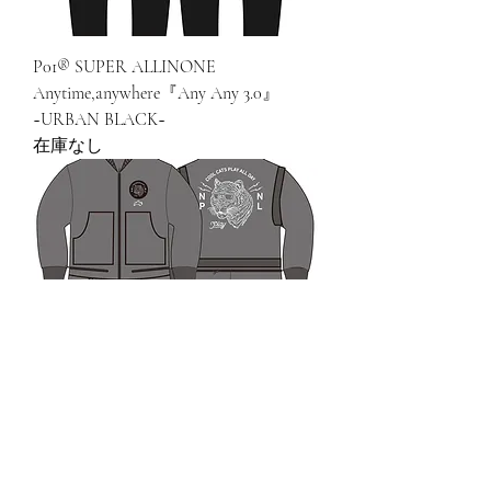
P01® SUPER ALLINONE
Anytime,anywhere『Any Any 3.0』
~URBAN BLACK~
在庫なし
P01® SUPER ALLINONE