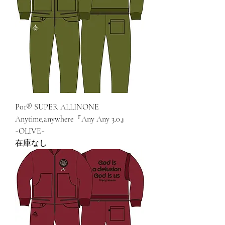
P01® SUPER ALLINONE
Anytime,anywhere『Any Any 3.0』
~OLIVE~
在庫なし