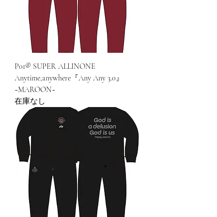
P01® SUPER ALLINONE
Anytime,anywhere『Any Any 3.0』
~MAROON~
在庫なし