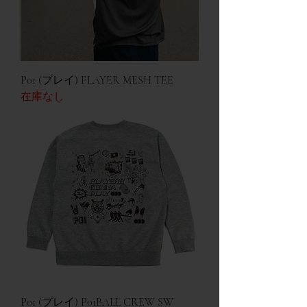
P01 (プレイ) PLAYER MESH TEE
在庫なし
P01 (プレイ) P01BALL CREW SW