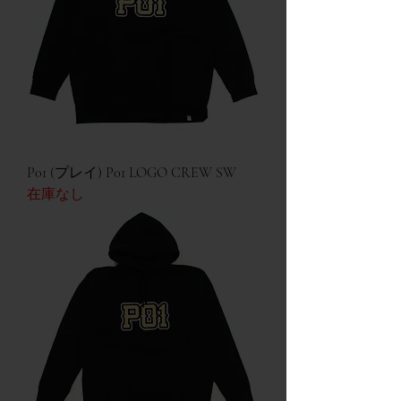
P01 (プレイ) P01 LOGO CREW SW
在庫なし