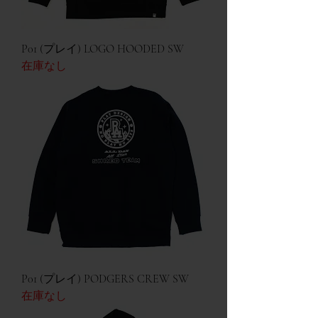
P01 (プレイ) LOGO HOODED SW
在庫なし
P01 (プレイ) PODGERS CREW SW
在庫なし