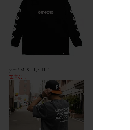
3001P MESH L/S TEE
在庫なし