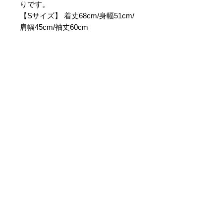
りです。
【Sサイズ】 着丈68cm/身幅51cm/
肩幅45cm/袖丈60cm
【Mサイズ】 着丈71cm/身幅54cm/
肩幅47cm/袖丈61cm
【Lサイズ】 着丈74cm/身幅57cm/
肩幅49cm/袖丈63cm
【XLサイズ】 着丈77cm/身幅60cm/
肩幅52cm/袖丈64cm
【素材】ポリエステル100%
ご利用ガイ
ド