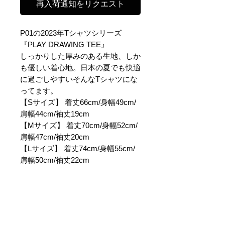
再入荷通知をリクエスト
P01の2023年Tシャツシリーズ
『PLAY DRAWING TEE』
しっかりした厚みのある生地、しか
も優しい着心地。日本の夏でも快適
に過ごしやすいそんなTシャツにな
ってます。
【Sサイズ】 着丈66cm/身幅49cm/
肩幅44cm/袖丈19cm
【Mサイズ】 着丈70cm/身幅52cm/
肩幅47cm/袖丈20cm
【Lサイズ】 着丈74cm/身幅55cm/
肩幅50cm/袖丈22cm
【XLサイズ】 着丈78cm/身幅58cm/
肩幅53cm/袖丈24cm
【素材】コットン100%/アッシュ コ
ットン80% ポリエステル20%