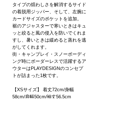
タイプの煩わしさを解消するサイド
の着脱用ジッパー、そして、左腕に
カードサイズのポケットを追加。
裾のアジャスターで寒いときはキュ
ッと絞ると風の侵入を防いでくれま
すし、暑いときは緩めると蒸れを逃
がしてくれます。
街・キャンプレイ・スノーボーディ
ング時にボーダーレスで活躍するア
ウターはPLAYDESIGNのコンセプ
トが詰まった1枚です。
【XSサイズ】 着丈72cm/身幅
58cm/肩幅50cm/袖丈56.5cm
【Sサイズ】 着丈74cm/身幅60cm/
肩幅52cm/袖丈58.5cm
【Mサイズ】 着丈76cm/身幅62cm/
肩幅54cm/袖丈60.5cm
【Lサイズ】 着丈78cm/身幅64cm/