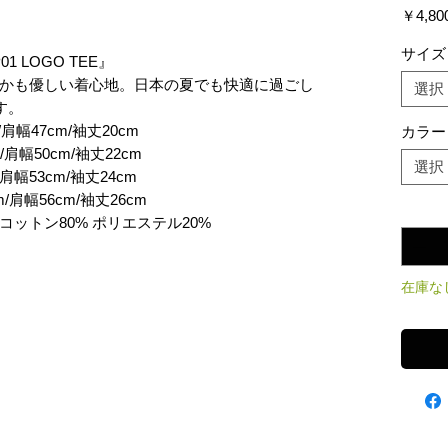
￥4,80
サイズ
1 LOGO TEE』
かも優しい着心地。日本の夏でも快適に過ごし
選択
す。
肩幅47cm/袖丈20cm
カラー
肩幅50cm/袖丈22cm
選択
肩幅53cm/袖丈24cm
/肩幅56cm/袖丈26cm
数量
*
コットン80% ポリエステル20%
在庫な