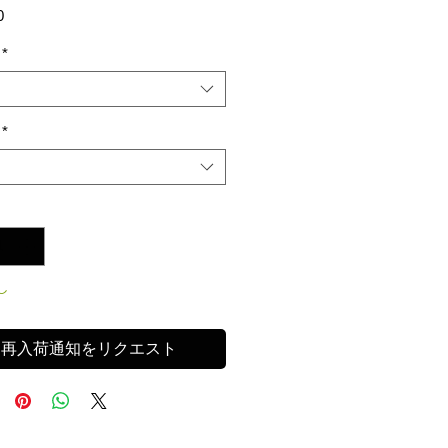
価
0
格
*
*
し
再入荷通知をリクエスト