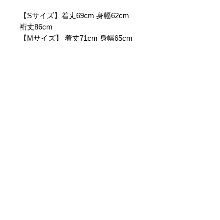
【Sサイズ】着丈69cm 身幅62cm
裄丈86cm
【Mサイズ】 着丈71cm 身幅65cm
裄丈88cm
【Lサイズ】 着丈73cm 身幅68cm
裄丈90cm
【XLサイズ 】着丈75cm 身幅71cm
裄丈92cm
【素材】ナイロン100% 裏地ポリ
エステル100%
ご利用ガイ
ド