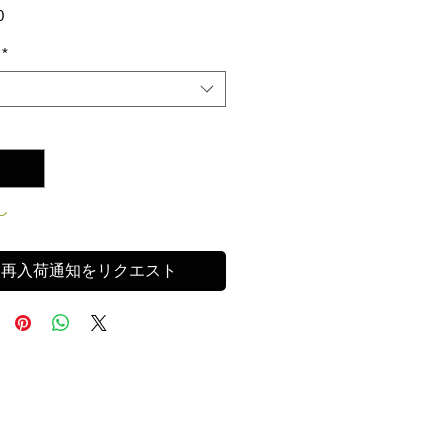
価
0
格
*
し
再入荷通知をリクエスト