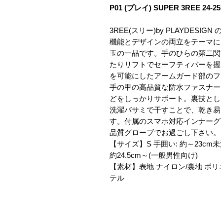
P01 (プレイ) SUPER 3REE 24-25
3REE(スリー)by PLAYDESIG
機能とデザインの両立をテーマに
玉の一品です。手のひらの第二関
たりリフトでセーフティバーを握
を可能にしたアームガード部のフ
手の甲の高品質な防水ファスナー
どをしっかりサポート。裏技とし
洗濯バサミで干すことで、乾き易
す。付属のスマホ対応インナーグ
品質グローブでお過ごし下さい。
【サイズ】S 手囲い: 約～23cm
約24.5cm～(一般男性向け)
【素材】表地 ナイロン/裏地 ポリ
テル