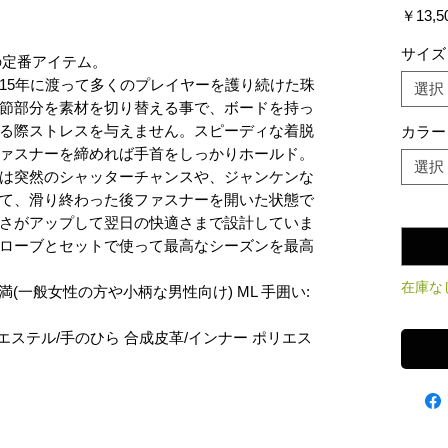
￥13,5
サイズ
N の定番アイテム。
15年に渡って多くのプレイヤーを護り続けた珠
選択
節部分を素材を切り替える事で、ボードを持っ
る際ストレスを与えません。スピーディな着脱
カラー
ァスナーを締めれば手首をしっかりホールド。
選択
は突然のシャッターチャンスや、ジャンケンな
て、滑り終わった後ファスナーを開いた状態で
数量
*
さがアップして翌日の快適さまで設計していま
ローブとセットで使って最高なシーズンを最高
在庫な
未満(一般女性の方や小柄な男性向け) ML 手囲い:
エステル/手のひら 合成皮革/インナー ポリエス