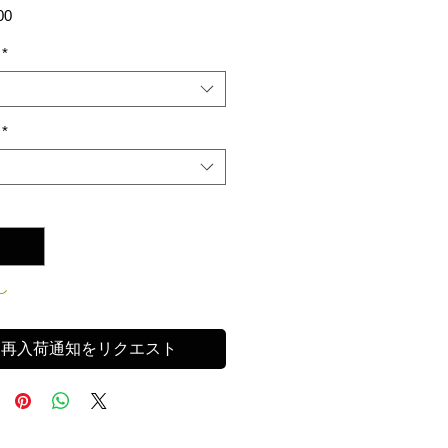
価
00
格
*
*
し
再入荷通知をリクエスト