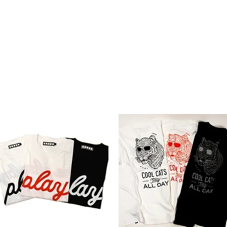
以前のデータを読み
込み