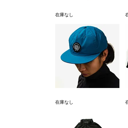
クイックビュー
P01 (プレイ) LOVE 3001 TEE
P
在庫なし
クイックビュー
P01 (プレイ) SKATER CAP
P
在庫なし