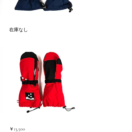
クイックビュー
-
P01 (プレイ) P01 BALL G 24-25
在庫なし
クイックビュー
P01 (プレイ) 3REE OVER 24-25
価格
￥13,500