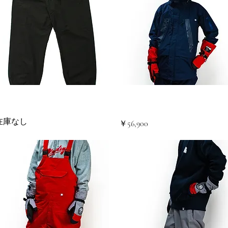
クイックビュー
クイックビュー
01 (プレイ) PLAY EASY PANTS
P01 (プレイ) NEW LOVE JK 1 24
5
25
在庫なし
価格
￥56,900