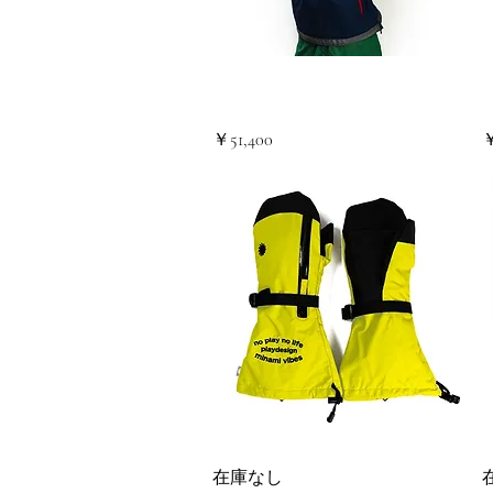
クイックビュー
P01 (プレイ) NEW PLAYPPY JK
P
24-25
2
価格
￥51,400
￥
クイックビュー
P01 (プレイ) P01 GT3 OVER 24-25
P
在庫なし