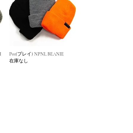
クイックビュー
H
P01(プレイ) NPNL BEANIE
在庫なし