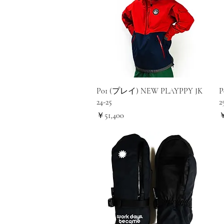
クイックビュー
P01 (プレイ) NEW PLAYPPY JK
P
24-25
2
価格
￥51,400
￥