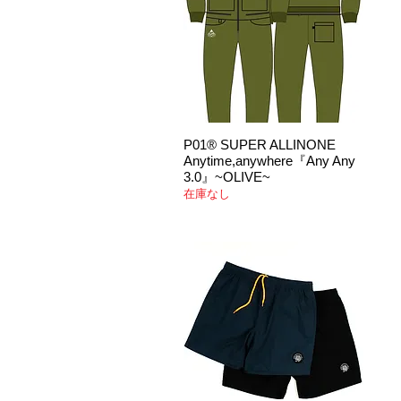
P01® SUPER ALLINONE
Anytime,anywhere『Any Any
3.0』~OLIVE~
在庫なし