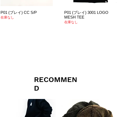
P01 (プレイ) CC S/P
P01 (プレイ) 3001 LOGO
MESH TEE
在庫なし
在庫なし
もっと見る
RECOMMEN
D