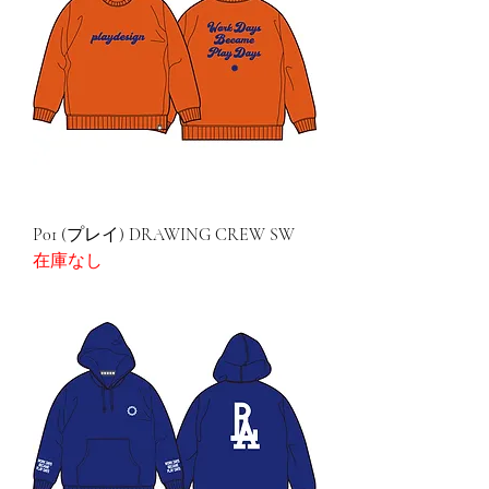
P01 (プレイ) DRAWING CREW SW
在庫なし