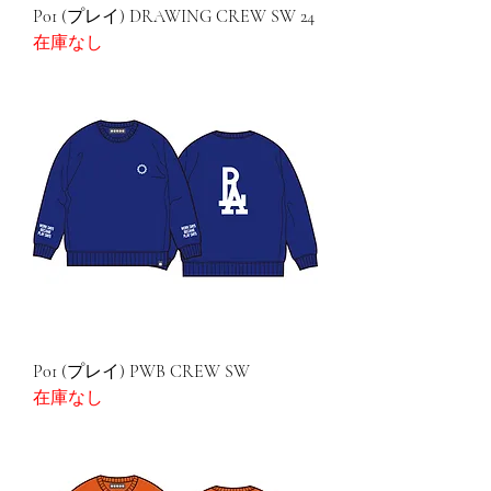
P01 (プレイ) DRAWING CREW SW 24
在庫なし
P01 (プレイ) PWB CREW SW
在庫なし